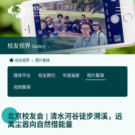
校友视界
Gallery
校友视界
>
照片集锦
媒体平台
校友期刊
年度画册
照片集锦
视频集锦
北京校友会 | 清水河谷徒步溯溪，远
离尘嚣向自然借能量